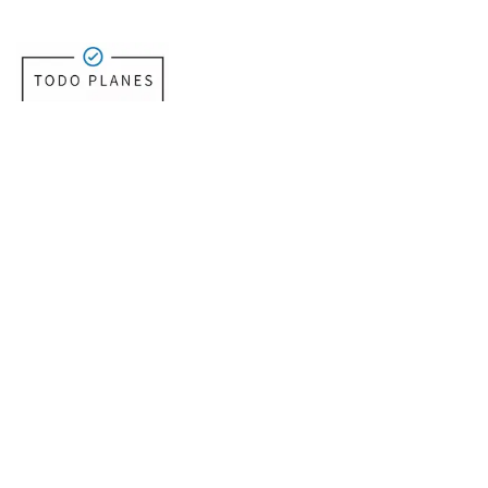
Todos nuestros ejecutivos cuentan con código vigente en
la superintendencia de salud.
Enlaces
Blog
Suseso